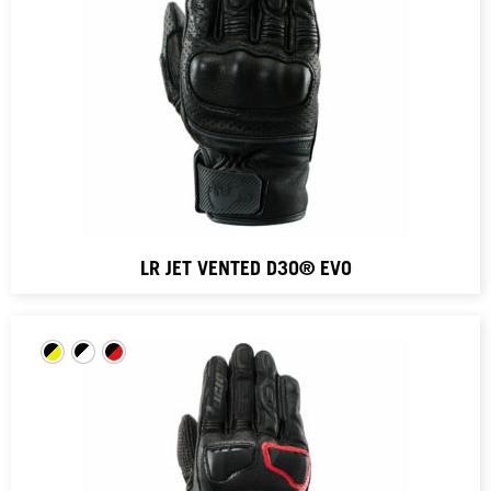
LR JET VENTED D3O® EVO