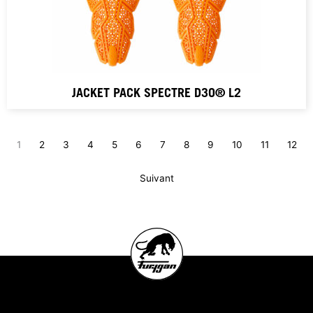
JACKET PACK SPECTRE D3O® L2
1
2
3
4
5
6
7
8
9
10
11
12
Suivant