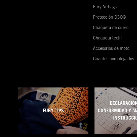
Fury Airbags
Protección D3O®
Chaqueta de cuero
Chaqueta textil
Accesorios de moto
Guantes homologados
DECLARACION
FURY TIPS
CONFORMIDAD Y M
INSTRUCCI