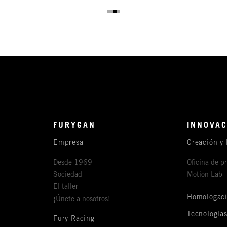
FURYGAN
INNOVAC
Empresa
Creación y 
Desde 1969
Oficina de p
Sociedad
Motion Lab
El taller
Homologac
¡Únete a nosotros!
Tecnología
Fury Racing