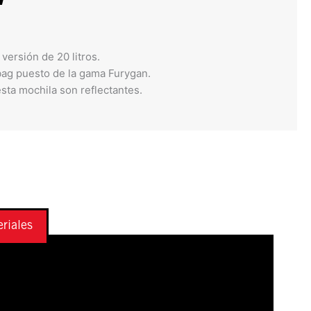
versión de 20 litros.
bag puesto de la gama Furygan.
sta mochila son reflectantes.
riales