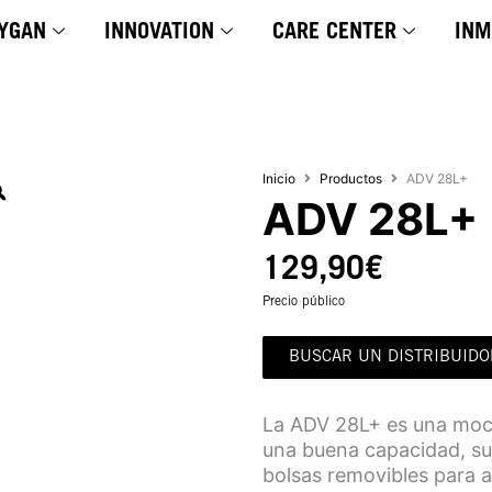
YGAN
INNOVATION
CARE CENTER
INM
Inicio
Productos
ADV 28L+
ADV 28L+
129,90
€
Precio público
BUSCAR UN DISTRIBUIDO
La ADV 28L+ es una moch
una buena capacidad, su
bolsas removibles para a