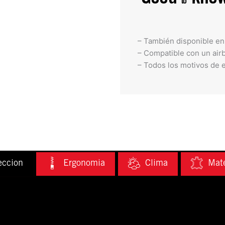
to
– También disponible en 
– Compatible con un air
– Todos los motivos de e
eccion
Ergonomia
Clima
Mate