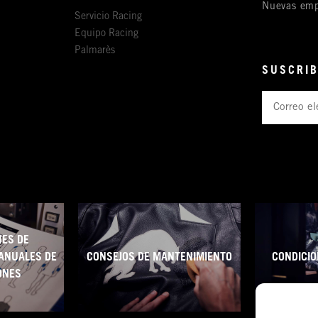
Nuevas emp
Servicio Racing
Equipo Racing
Palmarès
SUSCRIB
Correo
electrónico
ES DE
ANUALES DE
CONSEJOS DE MANTENIMIENTO
CONDICIO
ONES