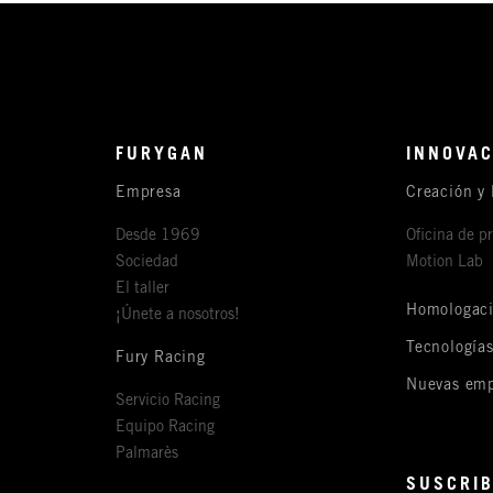
FURYGAN
INNOVAC
Empresa
Creación y 
Desde 1969
Oficina de p
Sociedad
Motion Lab
El taller
Homologac
¡Únete a nosotros!
Tecnología
Fury Racing
Nuevas emp
Servicio Racing
Equipo Racing
Palmarès
SUSCRIB