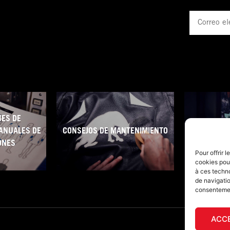
Correo
electrónico
ES DE
ANUALES DE
CONSEJOS DE MANTENIMIENTO
CONDICIO
ONES
Pour offrir 
cookies pour
à ces techn
de navigatio
consentement
ACC