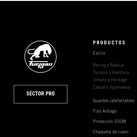
PRODUCTOS
Estilo
Racing y Radical
Turismo y Aventura
Urbano y Heritage
Casual y Sportswear
SECTOR PRO
Guantes calefactables
Fury Airbags
Protección D3O®
Chaqueta de cuero