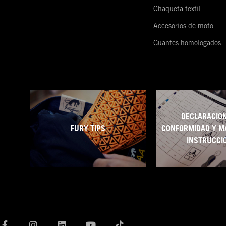
Chaqueta textil
Accesorios de moto
Guantes homologados
DECLARACION
FURY TIPS
CONFORMIDAD Y M
INSTRUCCI
F
I
L
Y
T