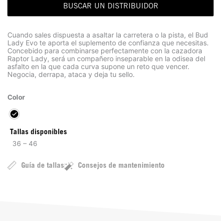
BUSCAR UN DISTRIBUIDOR
Cuando sales dispuesta a asaltar la carretera o la pista, el Bud
Lady Evo te aporta el suplemento de confianza que necesitas.
Concebido para combinarse perfectamente con la cazadora
Raptor Lady, será un compañero inseparable en la odisea del
asfalto en la que cada curva supone un reto que vencer.
Negocia, derrapa, ataca y deja tu sello.
Color
Tallas disponibles
36 – 46
Guía de tallas
Consejos de mantenimiento