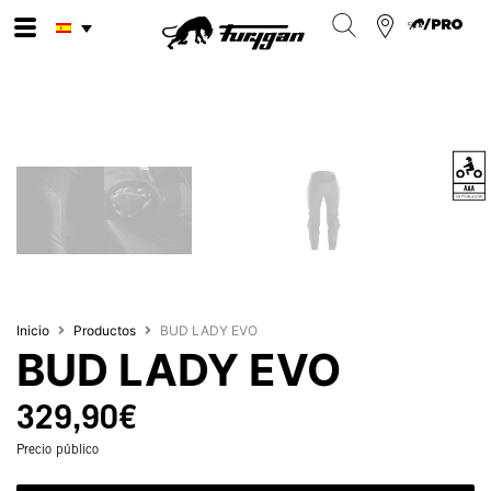
Ir
al
contenido
Inicio
Productos
BUD LADY EVO
BUD LADY EVO
329,90
€
Precio público