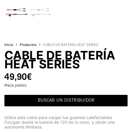
Inicio
Productos
CABLE DE BATERÍA HEAT SERIES
CABLE DE BATERÍA
HEAT SERIES
49,90
€
Precio público
BUSCAR UN DISTRIBUIDOR
Utiliza este cable para cargar tus guantes calefactables
Furygan desde la batería de 12V de tu moto, y obtén una
autonomía ilimitada.