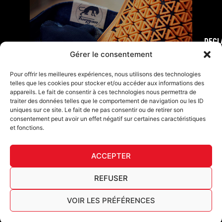
DECL
FURY TIPS
Gérer le consentement
Pour offrir les meilleures expériences, nous utilisons des technologies
telles que les cookies pour stocker et/ou accéder aux informations des
appareils. Le fait de consentir à ces technologies nous permettra de
traiter des données telles que le comportement de navigation ou les ID
uniques sur ce site. Le fait de ne pas consentir ou de retirer son
consentement peut avoir un effet négatif sur certaines caractéristiques
et fonctions.
ACCEPTER
F
I
L
Y
T
a
n
i
o
i
REFUSER
c
s
n
u
k
Furygan © Copyright - 2026 Todos los derechos reservados
e
t
k
t
t
b
a
e
u
o
VOIR LES PRÉFÉRENCES
Aviso legal
o
g
d
b
k
Cookies
o
r
i
e
Cuadro de trazabilidad AGEC