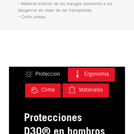
– Material exterior de las mangas resistente a los
desgarros sin dejar de ser transpirable.
– Corte unisex.
Proteccion
Ergonomia
Clima
Materiales
Protecciones
D3O® en hombros