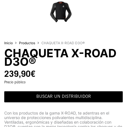
Inicio
Productos
CHAQUETA X-ROAD D3O®
CHAQUETA X-ROAD
D3O®
239,90
€
Precio público
BUSCAR UN DISTRIBUIDOR
Con los productos de la gama X-ROAD, te adentras en el
universo de protecciones polivalentes multidisciplina.
Ventiladas, ergonómicas y diseñadas en colaboración con
D3O®, cuentan con la mejor tecnología contra los choques y de