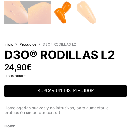
Inicio
Productos
D3O® RODILLAS L2
D3O® RODILLAS L2
24,90
€
Precio público
BUSCAR UN DISTRIBUIDOR
Homologadas suaves y no intrusivas, para aumentar la
protección sin perder confort.
Color