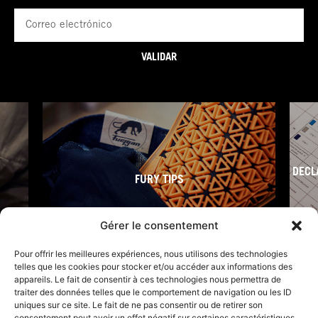
Correo
electrónico
VALIDAR
DECL
FURY TIPS
Gérer le consentement
Pour offrir les meilleures expériences, nous utilisons des technologies
telles que les cookies pour stocker et/ou accéder aux informations des
appareils. Le fait de consentir à ces technologies nous permettra de
traiter des données telles que le comportement de navigation ou les ID
uniques sur ce site. Le fait de ne pas consentir ou de retirer son
consentement peut avoir un effet négatif sur certaines caractéristiques