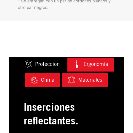
– Se entregan con un par de cordones blancos y
otro par negros.
Proteccion
Ergonomia
Clima
Materiales
Inserciones
reflectantes.