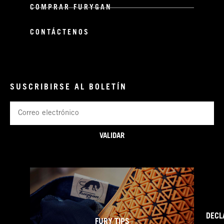
COMPRAR FURYGAN
CONTÁCTENOS
SUSCRIBIRSE AL BOLETÍN
Correo
electrónico
VALIDAR
DECL
FURY TIPS