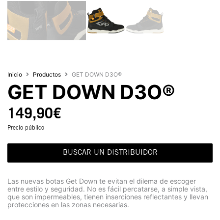
Inicio
Productos
GET DOWN D3O®
GET DOWN D3O®
149,90
€
Precio público
BUSCAR UN DISTRIBUIDOR
Las nuevas botas Get Down te evitan el dilema de escoger
entre estilo y seguridad. No es fácil percatarse, a simple vista,
que son impermeables, tienen inserciones reflectantes y llevan
protecciones en las zonas necesarias.