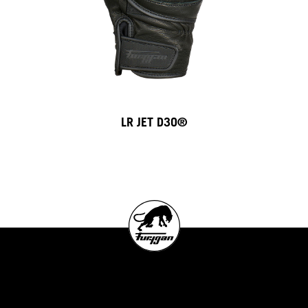
LR JET D3O®