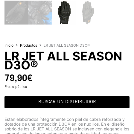
Inicio
Productos
LR JET ALL SEASON D3O®
LR JET ALL SEASON
D3O®
79,90
€
Precio público
BUSCAR UN DISTRIBUIDOR
Están elaborados íntegramente con piel de cabra reforzada y
dotados de una protección D3O® en los nudillos. En el diseño
sobrio de los LR JET ALL SEASON se incluyen con elegancia los
imperativos de los guantes para moto de calidad, capaces