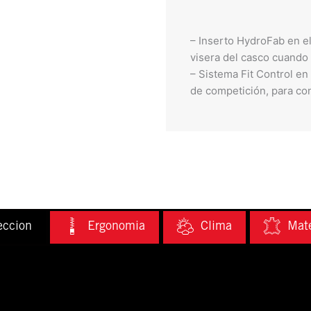
– Inserto HydroFab en el
visera del casco cuando 
– Sistema Fit Control en
de competición, para con
eccion
Ergonomia
Clima
Mate