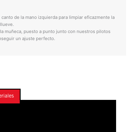
 canto de la mano izquierda para limpiar eficazmente la
llueve.
 la muñeca, puesto a punto junto con nuestros pilotos
seguir un ajuste perfecto.
riales