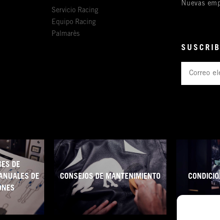
Nuevas emp
Servicio Racing
Equipo Racing
Palmarès
SUSCRIB
Correo
electrónico
ES DE
ANUALES DE
CONSEJOS DE MANTENIMIENTO
CONDICIO
ONES