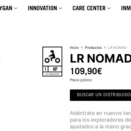
YGAN
INNOVATION
CARE CENTER
INM
Inicio
Productos
LR NOMAD
LR NOMA
109,90
€
Precio público
BUSCAR UN DISTRIBUIDO
Adéntrate en nuevos ter
para los exploradores de
ajustados a la mano grac