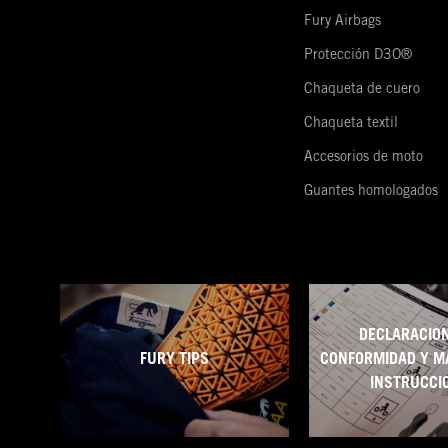
Fury Airbags
Protección D3O®
Chaqueta de cuero
Chaqueta textil
Accesorios de moto
Guantes homologados
DECLARACION
FURY TIPS
CONFORMIDAD Y M
INSTRUCCI