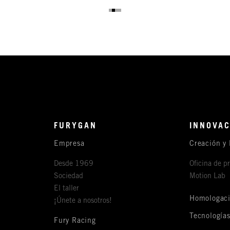
FURYGAN
INNOVAC
Empresa
Creación y 
Desde 1969
Oficina de p
Sociedad
Motion Lab
El taller
Homologac
¡Únete a nosotros!
Tecnología
Fury Racing