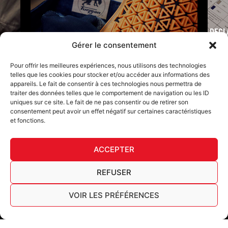
DECL
FURY TIPS
Gérer le consentement
Pour offrir les meilleures expériences, nous utilisons des technologies
telles que les cookies pour stocker et/ou accéder aux informations des
appareils. Le fait de consentir à ces technologies nous permettra de
traiter des données telles que le comportement de navigation ou les ID
uniques sur ce site. Le fait de ne pas consentir ou de retirer son
consentement peut avoir un effet négatif sur certaines caractéristiques
et fonctions.
ACCEPTER
F
I
L
Y
T
a
n
i
o
i
REFUSER
c
s
n
u
k
Furygan © Copyright - 2026 Todos los derechos reservados
e
t
k
t
t
b
a
e
u
o
VOIR LES PRÉFÉRENCES
Aviso legal
o
g
d
b
k
Cookies
o
r
i
e
Cuadro de trazabilidad AGEC
k
a
n
Español