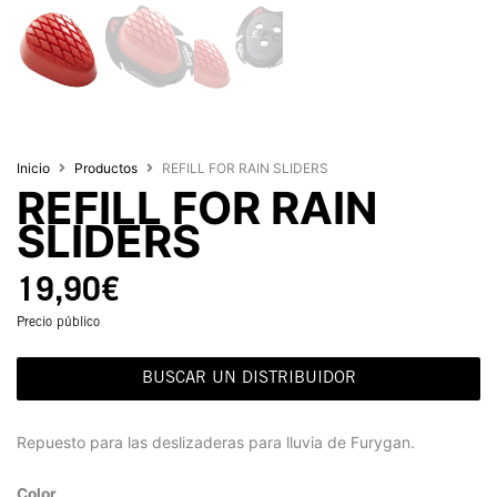
Inicio
Productos
REFILL FOR RAIN SLIDERS
REFILL FOR RAIN
SLIDERS
19,90
€
Precio público
BUSCAR UN DISTRIBUIDOR
Repuesto para las deslizaderas para lluvia de Furygan.
Color