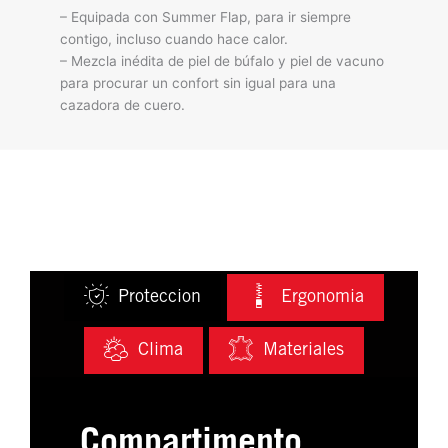
– Equipada con Summer Flap, para ir siempre
contigo, incluso cuando hace calor.
– Mezcla inédita de piel de búfalo y piel de vacuno
para procurar un confort sin igual para una
cazadora de cuero.
Proteccion
Ergonomia
Clima
Materiales
Compartimento