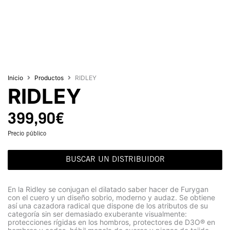
Inicio
Productos
RIDLEY
RIDLEY
399,90
€
Precio público
BUSCAR UN DISTRIBUIDOR
En la Ridley se conjugan el dilatado saber hacer de Furygan
con el cuero y un diseño sobrio, moderno y audaz. Se obtiene
así una cazadora radical que dispone de los atributos de su
categoría sin ser demasiado exuberante visualmente:
protecciones rígidas en los hombros, protectores de D3O® en