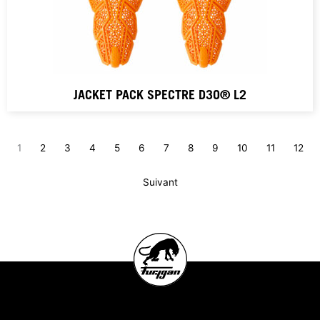
JACKET PACK SPECTRE D3O® L2
1
2
3
4
5
6
7
8
9
10
11
12
Suivant