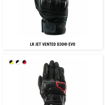
LR JET VENTED D3O® EVO