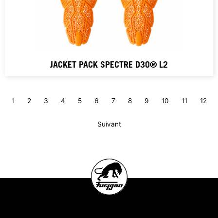
JACKET PACK SPECTRE D3O® L2
1
2
3
4
5
6
7
8
9
10
11
12
Suivant