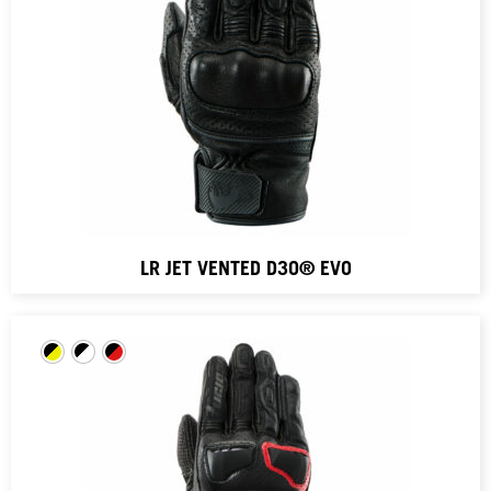
LR JET VENTED D3O® EVO