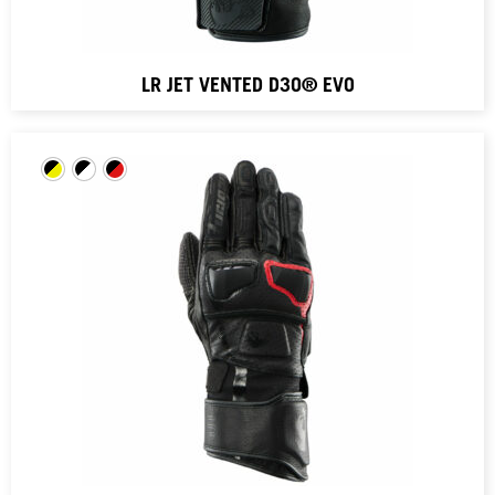
LR JET VENTED D3O® EVO