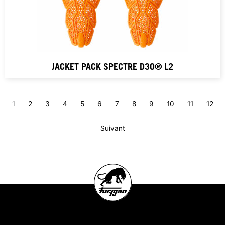
JACKET PACK SPECTRE D3O® L2
1
2
3
4
5
6
7
8
9
10
11
12
Suivant