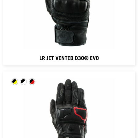
LR JET VENTED D3O® EVO