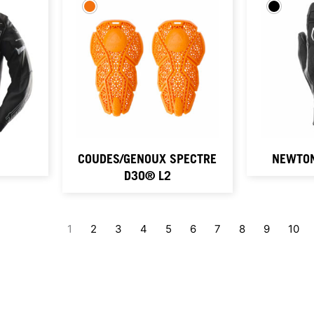
COUDES/GENOUX SPECTRE
NEWTON
D3O® L2
1
2
3
4
5
6
7
8
9
10