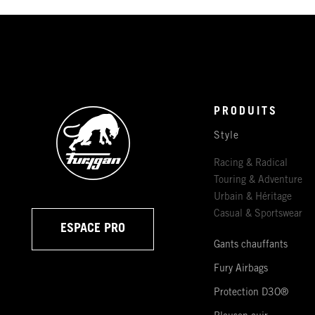
PRODUITS
Style
Racing & Radical
Touring & Adventure
Urbain & Héritage
Casual & Sportswear
ESPACE PRO
Gants chauffants
Fury Airbags
Protection D3O®