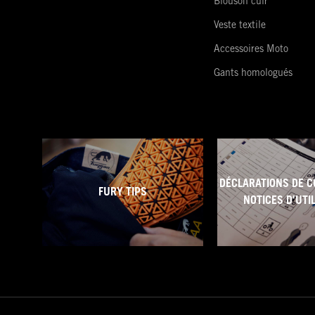
Blouson cuir
Veste textile
Accessoires Moto
Gants homologués
DÉCLARATIONS DE C
FURY TIPS
NOTICES D'UTI