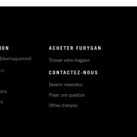
ION
ACHETER FURYGAN
 Développement
Trouver votre magasin
ude
CONTACTEZ-NOUS
Devenir revendeur
ons
Poser une question
es
Offres d'emploi