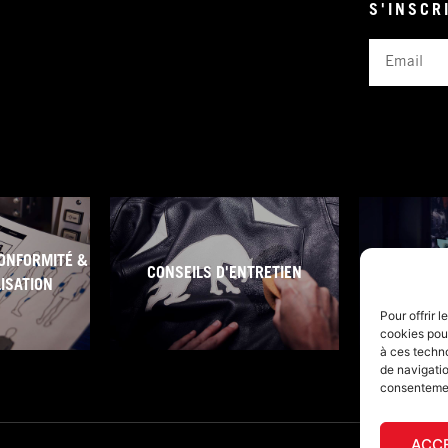
S'INSCR
Email
ONFORMITÉ &
CONSEILS D'ENTRETIEN
CONDITI
LISATION
Pour offrir 
cookies pour
à ces techn
de navigatio
consentement
ACC