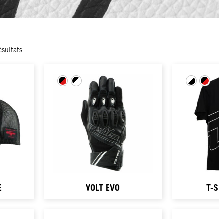
ésultats
E
VOLT EVO
T-S