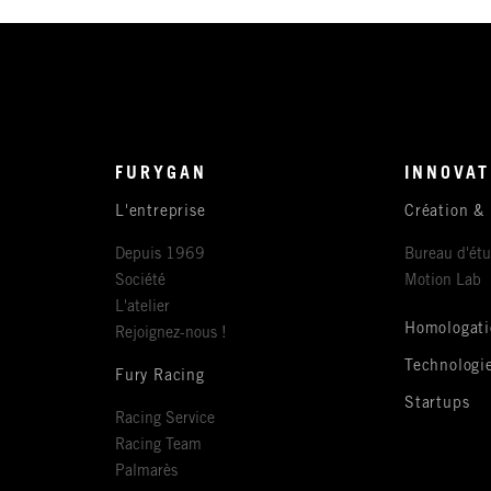
FURYGAN
INNOVAT
L'entreprise
Création &
Depuis 1969
Bureau d'ét
Société
Motion Lab
L'atelier
Homologati
Rejoignez-nous !
Technologi
Fury Racing
Startups
Racing Service
Racing Team
Palmarès