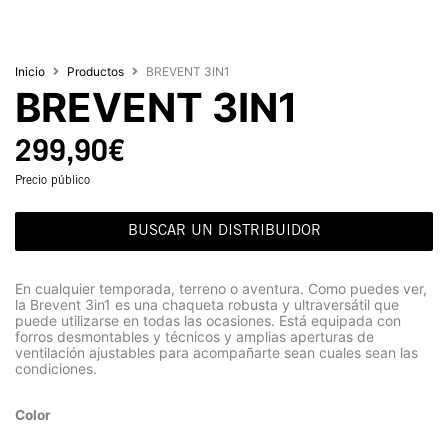
Inicio
Productos
BREVENT 3IN1
BREVENT 3IN1
299,90
€
Precio público
BUSCAR UN DISTRIBUIDOR
En cualquier temporada, terreno o aventura. Como puedes ver,
la Brevent 3in1 es una chaqueta robusta y ultraversátil que
puede utilizarse en todas las ocasiones. Está equipada con
forros desmontables y técnicos y amplias aperturas de
ventilación ajustables para acompañarte sean cuales sean las
condiciones.
Color