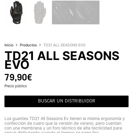
Inicio
Productos
TD21 ALL SEASONS EVO
TD21 ALL SEASONS
EVO
79,90
€
Precio público
BUSCAR UN DISTRIBUIDOR
Los guantes TD21 All Seasons Ev tienen la misma ergonomía y
confección de cuero que la versión de verano, pero cuentan
con una membrana y un foro técnico de alta tecnicidad para
seguir disfrutando cuando el tiempo se pone feo.