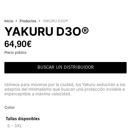
Inicio
Productos
YAKURU D3O®
YAKURU D3O®
64,90
€
Precio público
BUSCAR UN DISTRIBUIDOR
Idóneos para moverse por la ciudad, los Yakuru seducirán a los
adeptos del minimalismo que buscan una protección invisible e
imperceptible a máxima velocidad.
Color
Tallas disponibles
S – 3XL