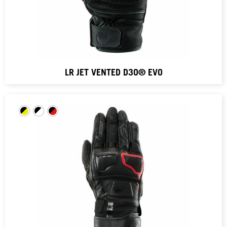
LR JET VENTED D3O® EVO