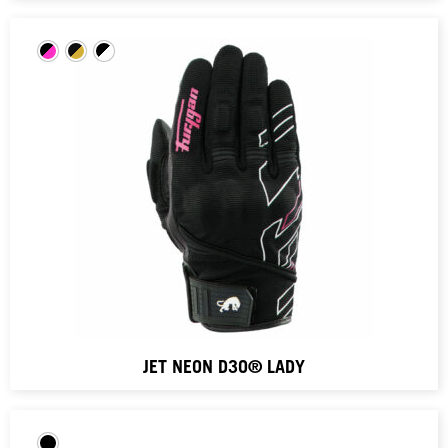
JET NEON D3O® LADY