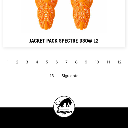
JACKET PACK SPECTRE D3O® L2
1
2
3
4
5
6
7
8
9
10
11
12
13
Siguiente